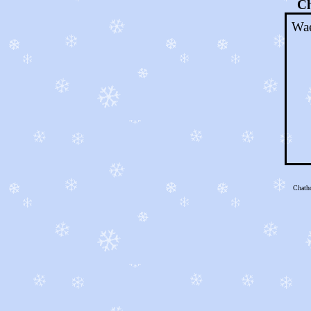
Ch
Wae
Chath